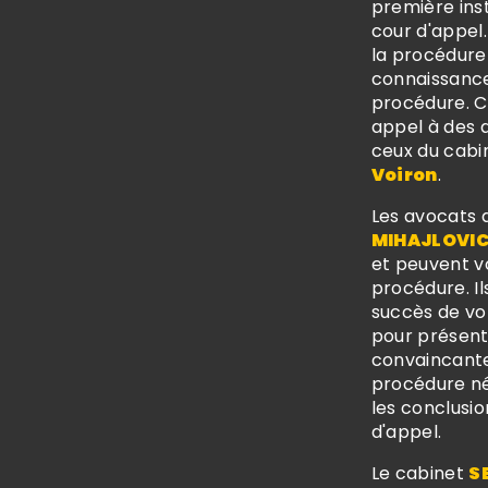
première ins
cour d'appel
la procédure
connaissance
procédure. C
appel à des a
ceux du cab
Voiron
.
Les avocats 
MIHAJLOVI
et peuvent 
procédure. Il
succès de vot
pour présente
convaincante 
procédure né
les conclusio
d'appel.
Le cabinet
S