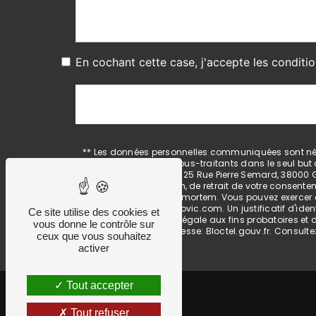
En cochant cette case, j'accepte les conditio
** Les données personnelles communiquées sont néces
& MIHAJLOVIC et ses sous-traitants dans le seul bu
DAUPHIN & MIHAJLOVIC 25 Rue Pierre Semard, 38000 Gr
limitation, d’opposition, de retrait de votre consent
de vos données post-mortem. Vous pouvez exercer ces
info@dauphin-mihajlovic.com. Un justificatif d'ide
Ce site utilise des cookies et
durée de prescription légale aux fins probatoires et
vous donne le contrôle sur
disponible à cette adresse:
Bloctel.gouv.fr
. Consultez
ceux que vous souhaitez
activer
Tout accepter
Tout refuser