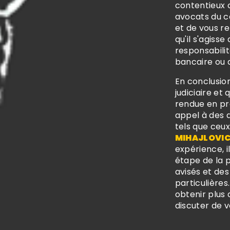
contentieux c
avocats du c
et de vous re
qu'il s'agiss
responsabilité
bancaire ou d
En conclusio
judiciaire et
rendue en pre
appel à des 
tels que ceu
MIHAJLOVI
expérience, 
étape de la p
avisés et des
particulières
obtenir plus 
discuter de v