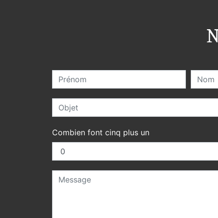
N
Combien font cinq plus un