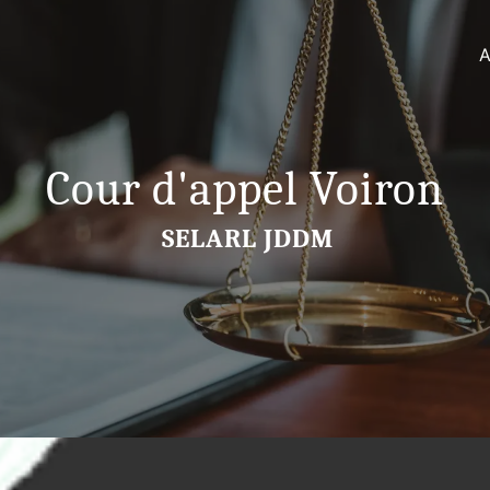
A
Cour d'appel Voiron
SELARL JDDM