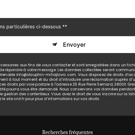
ns particulières ci-dessous **
Envoyer
saires aux fins de vous contacter et sont enregistrées dans un fichier
t de répondre à votre message. Les données collectées seront communiq
enoble info@dauphin-mihajlovic.com. Vous disposez de droits d’accès, 
ement à tout moment et du droit d’introduire une réclamation auprès d’un
 droits par voie postale à l'adresse 25 Rue Pierre Semard, 38000 Greno
ntité pourra vous être demandé. Nous conservons vos données pendant 
 de gestion des contentieux. Vous avez le droit de vous inscrire sur la 
 le site cnil.fr pour plus d’informations sur vos droits.
Recherches fréquentes