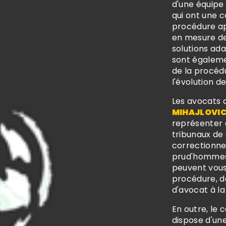
d'une équipe
qui ont une 
procédure app
en mesure de 
solutions ada
sont égaleme
de la procéd
l'évolution d
Les avocats 
MIHAJLOVI
représenter d
tribunaux de 
correctionnel
prud'hommes 
peuvent vous 
procédure, de
d'avocat à la 
En outre, le 
dispose d'un