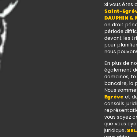
Si vous êtes
Saint-Egrè
DAUPHIN & 
en droit péna
période diffi
devant les t
pour planifi
nous pouvons
En plus de no
également de
domaines, tels
bancaire, la 
Nous sommes 
Egrève
et de
conseils juri
représentati
vous soyez c
que vous aye
juridique,
SEL