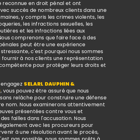
e reconnue en droit pénal et ont
vec succès de nombreux clients dans une
maines, y compris les crimes violents, les
oqueries, les infractions sexuelles, les
utières et les infractions liées aux
 Nous comprenons que faire face à des
pénales peut être une expérience
et stressante, c'est pourquoi nous sommes
fournir à nos clients une représentation
 compétente pour protéger leurs droits et
s engagez
SELARL DAUPHIN &
C
, vous pouvez être assuré que nous
s sans relâche pour construire une défense
tre nom. Nous examinerons attentivement
reuves présentées contre vous et
es failles dans l'accusation. Nous
également avec les procureurs pour
venir à une résolution avant le procès,
n'est pas possible, nous sommes prêts à