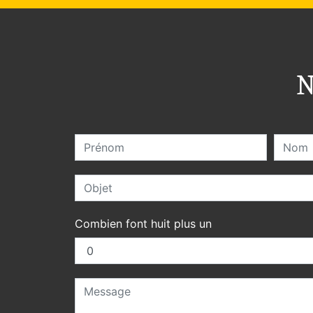
N
Combien font huit plus un