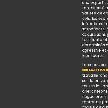
une expertis
représenté a
variété de do
vols, les escr
infractions ro
stupéfiants.
accusations 
terrifiante 
déterminés à 
agressive et
leur liberté.
Lorsque vou
MIHAJLOVI
travailleron
solide en vo
toutes les p
chercherons d
négocierons 
tenter de par
mais si cela 