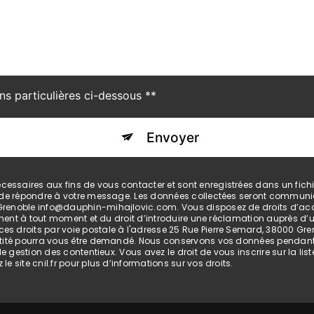
ns particulières ci-dessous **
Envoyer
saires aux fins de vous contacter et sont enregistrées dans un fichier
t de répondre à votre message. Les données collectées seront communiq
enoble info@dauphin-mihajlovic.com. Vous disposez de droits d’accès, 
ement à tout moment et du droit d’introduire une réclamation auprès d’un
 droits par voie postale à l'adresse 25 Rue Pierre Semard, 38000 Greno
ntité pourra vous être demandé. Nous conservons vos données pendant 
 de gestion des contentieux. Vous avez le droit de vous inscrire sur la 
 le site cnil.fr pour plus d’informations sur vos droits.