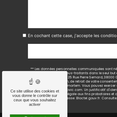
En cochant cette case, j'accepte les conditio
** Les données personnelles communiquées sont néces
& MIHAJLOVIC et ses sous-traitants dans le seul bu
DAUPHIN & MIHAJLOVIC 25 Rue Pierre Semard, 38000 Gr
limitation, d’opposition, de retrait de votre consent
de vos données post-mortem. Vous pouvez exercer ces
info@dauphin-mihajlovic.com. Un justificatif d'ide
Ce site utilise des cookies et
durée de prescription légale aux fins probatoires et
vous donne le contrôle sur
disponible à cette adresse:
Bloctel.gouv.fr
. Consultez
ceux que vous souhaitez
activer