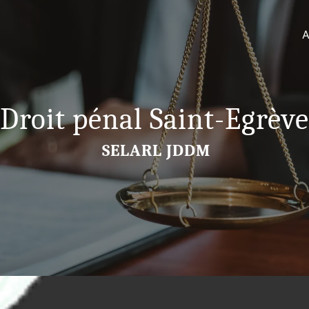
A
Droit pénal Saint-Egrève
SELARL JDDM