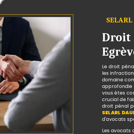
SELARL
Droit
Egrèv
Le droit péna
les infraction
domaine comp
approfondie d
vous êtes con
crucial de f
droit pénal p
SELARL DAU
d'avocats spé
Les avocats