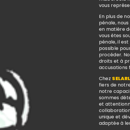
vous représe
En plus de n
pénale, nous 
en matière de
vous êtes so
pénale, il es
possible pour
procéder. No
droits et à 
accusations 
Chez
SELARL
fiers de not
notre capacit
sommes déter
et attentionn
collaboratio
unique et dé
adaptée à le