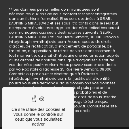
** Les données personnelles communiquées sont
nécessaires aux fins de vous contacter et sont enregistrées
dans un fichier informatisé. Elles sont destinées à SELARL
DAUPHIN & MIHAJLOVIC et ses sous-traitants dans le seul but
de répondre à votre message. Les données collectées seront
communiquées aux seuls destinataires suivants: SELARL
DAUPHIN & MIHAJLOVIC 25 Rue Pierre Semard, 38000 Grenoble
info@dauphin-mihajlovic.com. Vous disposez de droits
d’accès, de rectification, d’effacement, de portabilité, de
limitation, d’opposition, de retrait de votre consentement à
tout moment et du droit d’introduire une réclamation auprès
d’une autorité de contrôle, ainsi que d’organiser le sort de
vos données post-mortem. Vous pouvez exercer ces droits
par voie postale à l'adresse 25 Rue Pierre Semard, 38000
Grenoble ou par courrier électronique à l'adresse
info@dauphin-mihajlovic.com. Un justificatif d'identité
pourra vous être demandé. Nous conservons vos données
pendant la période de prise de contact puis pendant la
durée de prescription légale aux fins probatoires et de
gestion des contentieux. Vous avez le droit de vous inscrire
sur la liste d'opposition au démarchage téléphonique,
disponible à cette adresse:
Bloctel.gouv.fr
. Consultez le site
Ce site utilise des cookies et
cnil.fr pour plus d’informations sur vos droits.
vous donne le contrôle sur
ceux que vous souhaitez
activer