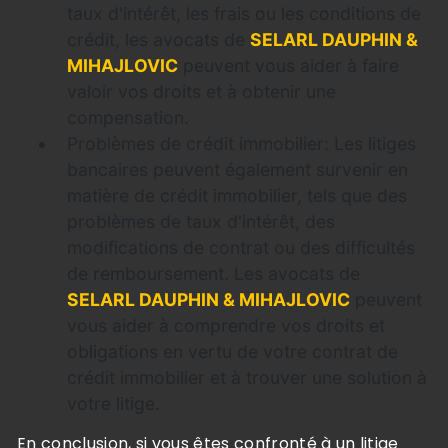
taux d'intérêt, les frais ou les conditions de
crédit, les avocats de
SELARL DAUPHIN &
MIHAJLOVIC
peuvent vous aider à faire
valoir vos droits et à obtenir une
compensation.
Problèmes de crédit immobilier: Les litiges
bancaires peuvent également survenir en
matière de crédit immobilier, tels que des
problèmes de taux d'intérêt, des
modifications de contrat ou des difficultés
de remboursement. Les avocats de
SELARL DAUPHIN & MIHAJLOVIC
peuvent
vous aider à comprendre vos droits et
obligations en vertu de votre contrat de
crédit immobilier et à trouver une solution à
votre litige.
En conclusion, si vous êtes confronté à un litige