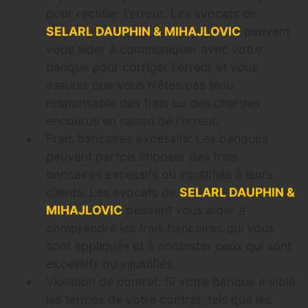
pour rectifier l'erreur. Les avocats de
SELARL DAUPHIN & MIHAJLOVIC
peuvent
vous aider à communiquer avec votre
banque pour corriger l'erreur et vous
assurer que vous n'êtes pas tenu
responsable des frais ou des charges
encourus en raison de l'erreur.
Frais bancaires excessifs: Les banques
peuvent parfois imposer des frais
bancaires excessifs ou injustifiés à leurs
clients. Les avocats de
SELARL DAUPHIN &
MIHAJLOVIC
peuvent vous aider à
comprendre les frais bancaires qui vous
sont appliqués et à contester ceux qui sont
excessifs ou injustifiés.
Violation de contrat: Si votre banque a violé
les termes de votre contrat, tels que les